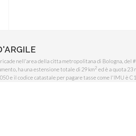
'ARGILE
io ricade nell'area della citta metropolitana di Bologna, de
2
aumento, ha una estensione totale di 29 km
ed è a quota 23 m
40050 e il codice catastale per pagare tasse come l'IMU è C