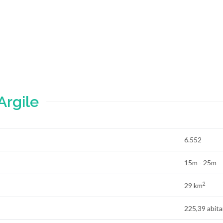
Argile
6.552
15m - 25m
2
29 km
225,39 abita