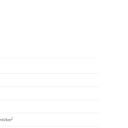
2
nti/km