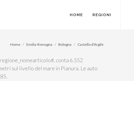
HOME
REGIONI
Home
Emilia-Romagna
Bologna
Castello d'Argile
l #regione_nomearticolo#, conta 6.552
etri sul livello del mare in Pianura. Le auto
185.