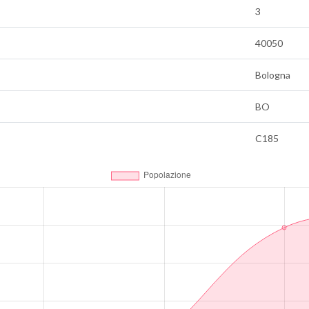
3
40050
Bologna
BO
C185