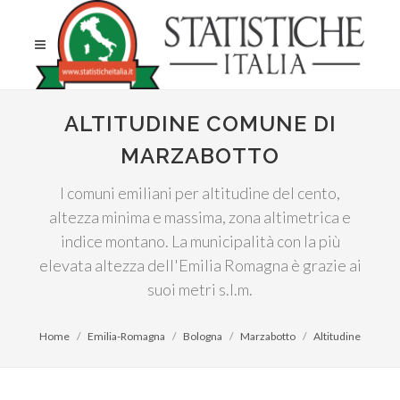
ALTITUDINE COMUNE DI
MARZABOTTO
I comuni emiliani per altitudine del cento,
altezza minima e massima, zona altimetrica e
indice montano. La municipalità con la più
elevata altezza dell'Emilia Romagna è grazie ai
suoi metri s.l.m.
Home
Emilia-Romagna
Bologna
Marzabotto
Altitudine