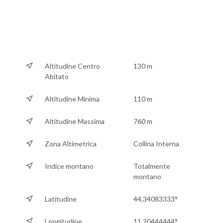
Altitudine Centro
130 m
Abitato
Altitudine Minima
110 m
Altitudine Massima
760 m
Zona Altimetrica
Collina Interna
Indice montano
Totalmente
montano
Latitudine
44,34083333°
Longitudine
11,20444444°