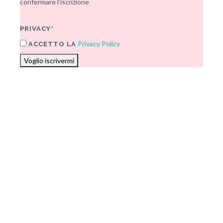
confermare l'iscrizione
PRIVACY*
Privacy Policy
ACCETTO LA
Voglio iscrivermi