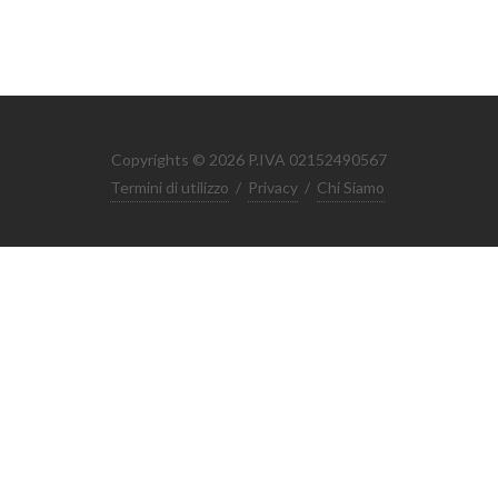
Copyrights © 2026 P.IVA 02152490567
Termini di utilizzo
/
Privacy
/
Chi Siamo