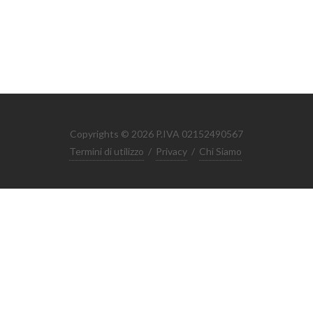
Copyrights © 2026 P.IVA 02152490567
Termini di utilizzo
/
Privacy
/
Chi Siamo