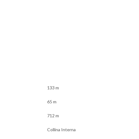
133 m
65 m
712 m
Collina Interna