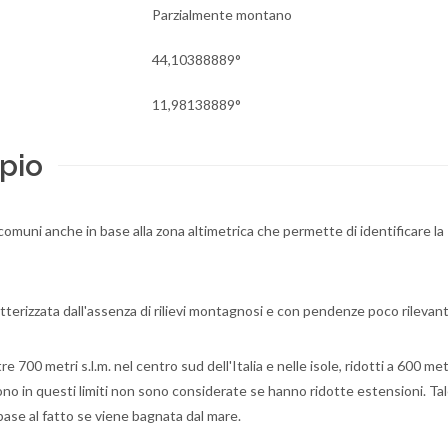
Parzialmente montano
44,10388889°
11,98138889°
pio
i comuni anche in base alla zona altimetrica che permette di identificare la
tterizzata dall'assenza di rilievi montagnosi e con pendenze poco rilevant
700 metri s.l.m. nel centro sud dell'Italia e nelle isole, ridotti a 600 met
dono in questi limiti non sono considerate se hanno ridotte estensioni. Ta
 base al fatto se viene bagnata dal mare.