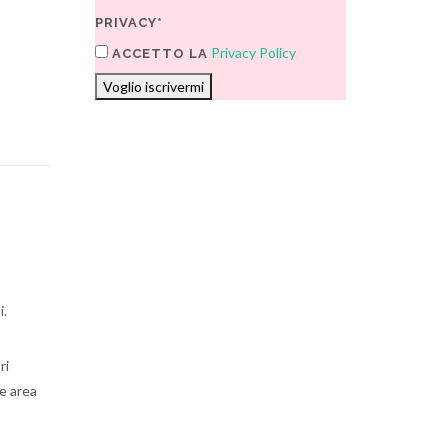
PRIVACY*
Privacy Policy
ACCETTO LA
Voglio iscrivermi
i.
ri
le area