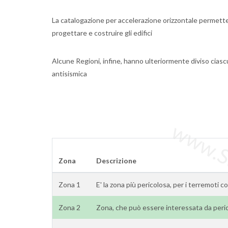
La catalogazione per accelerazione orizzontale permette d
progettare e costruire gli edifici
Alcune Regioni, infine, hanno ulteriormente diviso cias
antisismica
www.Sta
Zona
Descrizione
Zona 1
E' la zona più pericolosa, per i terremoti c
Zona 2
Zona, che può essere interessata da peric