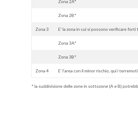
Zona 2A*
Zona 2B*
Zona 3
E' la zona in cui si possono verificare forti
Zona 3A*
Zona 3B*
Zona 4
E' l'area con il minor rischio, qui i terremot
* la suddivisione delle zone in sottozone (A e B) potrebbe