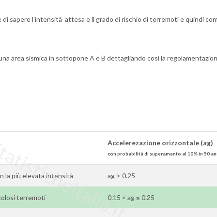
i sapere l'intensità attesa e il grado di rischio di terremoti e quindi co
cuna area sismica in sottopone A e B dettagliando così la regolamentazio
tisticheItalia.it
Accelerezazione orizzontale (ag)
con probabilità di superamento al 10% in 50 an
on la più elevata intensità
ag > 0.25
olosi terremoti
0.15 < ag ≤ 0.25