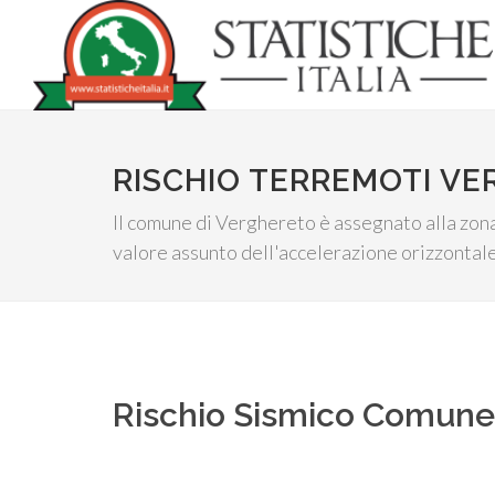
RISCHIO TERREMOTI V
Il comune di Verghereto è assegnato alla zona 
valore assunto dell'accelerazione orizzontale
Rischio Sismico Comun