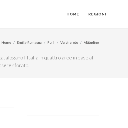
HOME
REGIONI
Home
Emilia-Romagna
Forlì
Verghereto
Altitudine
atalogano l'Italia in quattro aree in base al
ssere sforata.