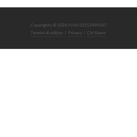
Copyrights © 2026 P.IVA 02152490567
Termini di utilizzo
/
Privacy
/
Chi Siamo