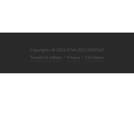
Copyrights © 2026 P.IVA 02152490567
Termini di utilizzo
/
Privacy
/
Chi Siamo