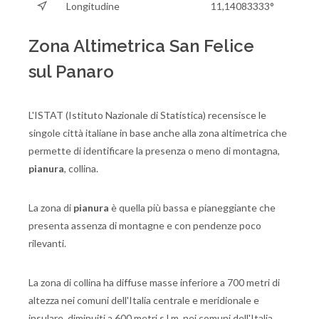
Longitudine
11,14083333°
Zona Altimetrica San Felice
sul Panaro
L'ISTAT (Istituto Nazionale di Statistica) recensisce le
singole città italiane in base anche alla zona altimetrica che
permette di identificare la presenza o meno di montagna,
pianura
, collina.
La zona di
pianura
è quella più bassa e pianeggiante che
presenta assenza di montagne e con pendenze poco
rilevanti.
La zona di collina ha diffuse masse inferiore a 700 metri di
altezza nei comuni dell'Italia centrale e meridionale e
insulare, diminuiti a 600 metri s.l.m. nei comuni dell'Italia