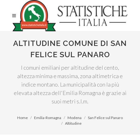
ALTITUDINE COMUNE DI SAN
FELICE SUL PANARO
I comuni emiliani per altitudine del cento,
altezza minima e massima, zona altimetrica e
indice montano. La municipalità con la più
elevata altezza dell'Emilia Romagna è grazie ai
suoi metri s.l.m.
Home
Emilia-Romagna
Modena
San Felice sul Panaro
Altitudine