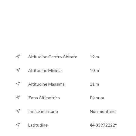
Altitudine Centro Abitato
19 m
Altitudine Minima
10 m
Altitudine Massima
21 m
Zona Altimetrica
Pianura
Indice montano
Non montano
Latitudine
44,83972222°