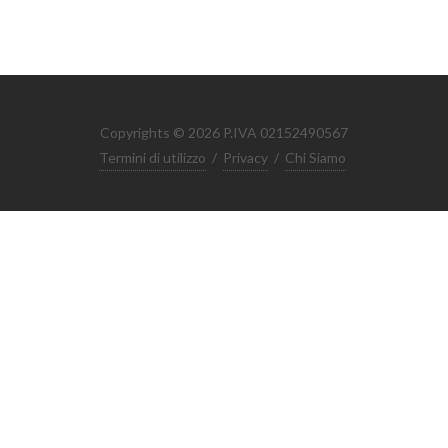
Copyrights © 2026 P.IVA 02152490567
Termini di utilizzo
/
Privacy
/
Chi Siamo