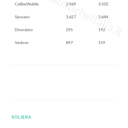
www.StatisticheItalia.it
Celibe\Nubile
2.969
3.502
Sposato
3.627
3.644
Divorziato
295
192
Vedovo
897
159
SOLIERA