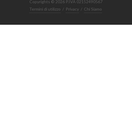
Copyrights © 2026 P.IVA 02152490567
Termini di utilizzo
/
Privacy
/
Chi Siamo