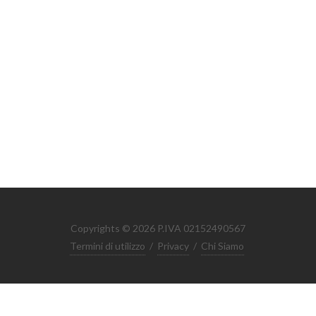
Copyrights © 2026 P.IVA 02152490567
Termini di utilizzo
/
Privacy
/
Chi Siamo