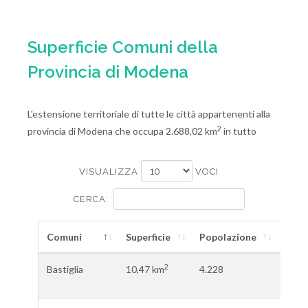
Superficie Comuni della
Provincia di Modena
L'estensione territoriale di tutte le città appartenenti alla
2
provincia di Modena che occupa 2.688,02 km
in tutto
VISUALIZZA
VOCI
CERCA:
Comuni
Superficie
Popolazione
Dens
2
Bastiglia
10,47 km
4.228
403,
ab.\