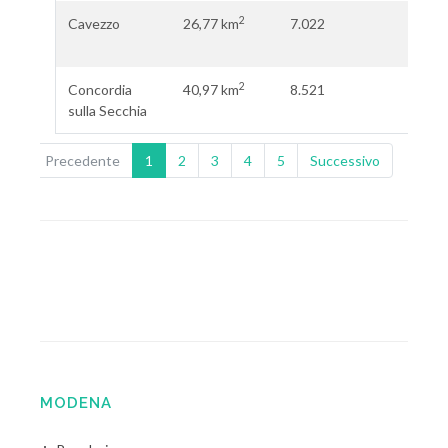
2
Cavezzo
26,77 km
7.022
262,
ab.\
2
Concordia
40,97 km
8.521
207,
sulla Secchia
ab.\
Precedente
1
2
3
4
5
Successivo
MODENA