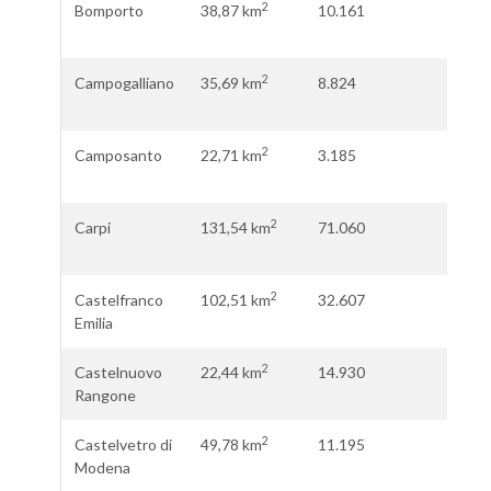
2
Bomporto
38,87 km
10.161
261,
ab.\
2
Campogalliano
35,69 km
8.824
247,
ab.\
2
Camposanto
22,71 km
3.185
140,
ab.\
2
Carpi
131,54 km
71.060
540,
ab.\
2
Castelfranco
102,51 km
32.607
318,
Emilia
ab.\
2
Castelnuovo
22,44 km
14.930
665,
Rangone
ab.\
2
Castelvetro di
49,78 km
11.195
224,
Modena
ab.\