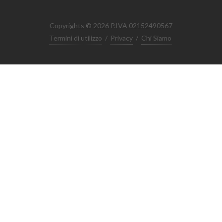
Copyrights © 2026 P.IVA 02152490567
Termini di utilizzo
/
Privacy
/
Chi Siamo