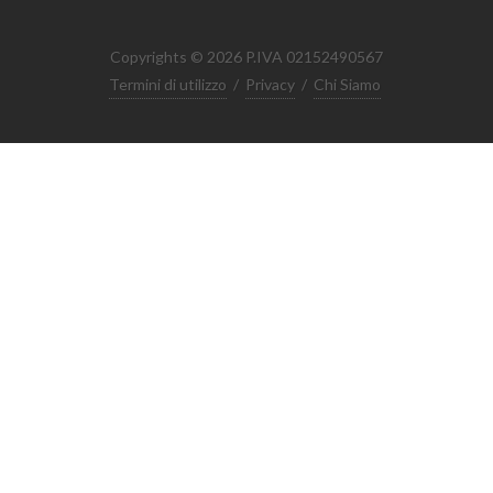
Copyrights © 2026 P.IVA 02152490567
Termini di utilizzo
/
Privacy
/
Chi Siamo