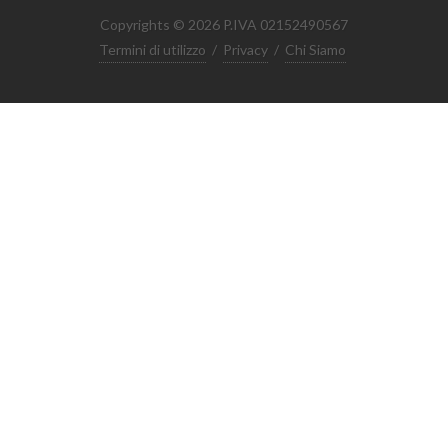
Copyrights © 2026 P.IVA 02152490567
Termini di utilizzo
/
Privacy
/
Chi Siamo