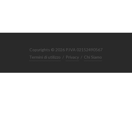
Copyrights © 2026 P.IVA 02152490567
Termini di utilizzo
/
Privacy
/
Chi Siamo