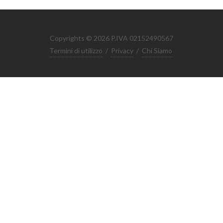
Copyrights © 2026 P.IVA 02152490567
Termini di utilizzo
/
Privacy
/
Chi Siamo