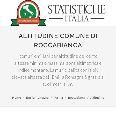
ALTITUDINE COMUNE DI
ROCCABIANCA
I comuni emiliani per altitudine del cento,
altezza minima e massima, zona altimetrica e
indice montano. La municipalità con la più
elevata altezza dell'Emilia Romagna è grazie ai
suoi metri s.l.m.
Home
Emilia-Romagna
Parma
Roccabianca
Altitudine