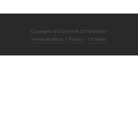
Copyrights © 2026 P.IVA 02152490567
Termini di utilizzo
/
Privacy
/
Chi Siamo