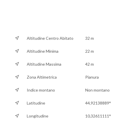
Altitudine Centro Abitato
32 m
Altitudine Minima
22 m
Altitudine Massima
42 m
Zona Altimetrica
Pianura
Indice montano
Non montano
Latitudine
44,92138889°
Longitudine
10,32611111°