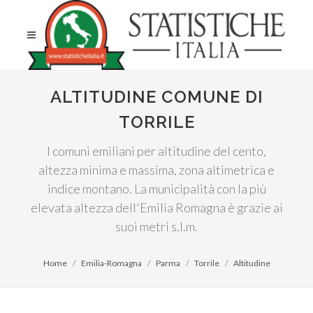
ALTITUDINE COMUNE DI
TORRILE
I comuni emiliani per altitudine del cento,
altezza minima e massima, zona altimetrica e
indice montano. La municipalità con la più
elevata altezza dell'Emilia Romagna è grazie ai
suoi metri s.l.m.
Home
Emilia-Romagna
Parma
Torrile
Altitudine