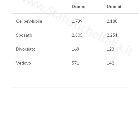
www.StatisticheItalia.it
Donne
Uomini
Celibe\Nubile
1.739
2.188
Sposato
2.305
2.251
Divorziato
168
123
Vedovo
571
142