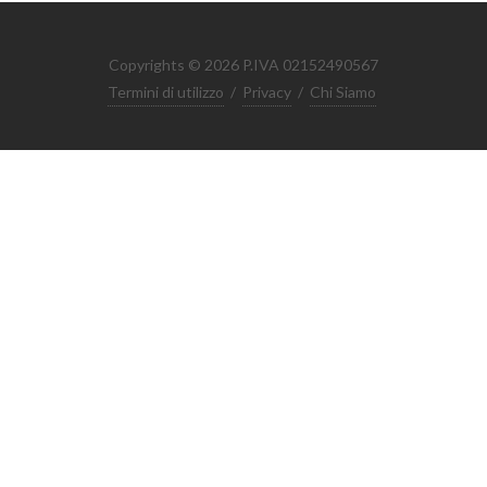
Copyrights © 2026 P.IVA 02152490567
Termini di utilizzo
/
Privacy
/
Chi Siamo