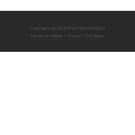
Copyrights © 2026 P.IVA 02152490567
Termini di utilizzo
/
Privacy
/
Chi Siamo