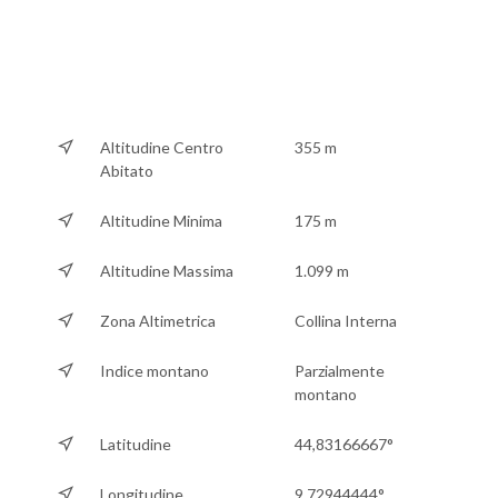
Altitudine Centro
355 m
Abitato
Altitudine Minima
175 m
Altitudine Massima
1.099 m
Zona Altimetrica
Collina Interna
Indice montano
Parzialmente
montano
Latitudine
44,83166667°
Longitudine
9,72944444°