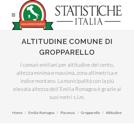
ALTITUDINE COMUNE DI
GROPPARELLO
I comuni emiliani per altitudine del cento,
altezza minima e massima, zona altimetrica e
indice montano. La municipalità con la più
elevata altezza dell'Emilia Romagna è grazie ai
suoi metri s.l.m.
Home
Emilia-Romagna
Piacenza
Gropparello
Altitudine