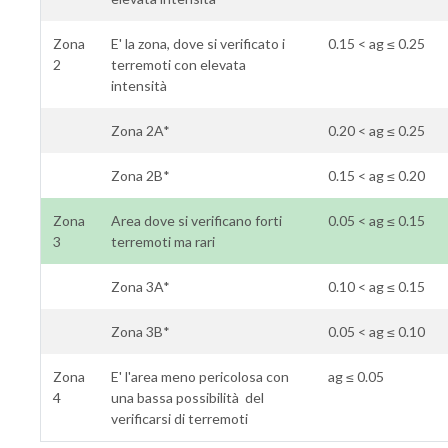
Zona
E' la zona, dove si verificato i
0.15 < ag ≤ 0.25
2
terremoti con elevata
intensità
Zona 2A*
0.20 < ag ≤ 0.25
Zona 2B*
0.15 < ag ≤ 0.20
Zona
Area dove si verificano forti
0.05 < ag ≤ 0.15
3
terremoti ma rari
Zona 3A*
0.10 < ag ≤ 0.15
Zona 3B*
0.05 < ag ≤ 0.10
Zona
E' l'area meno pericolosa con
ag ≤ 0.05
4
una bassa possibilità del
verificarsi di terremoti