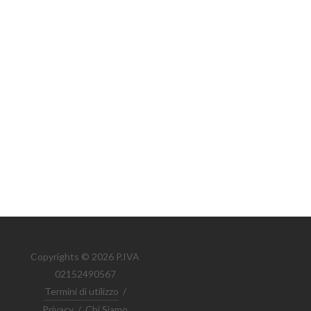
Copyrights © 2026 P.IVA
02152490567
Termini di utilizzo
/
Privacy
/
Chi Siamo