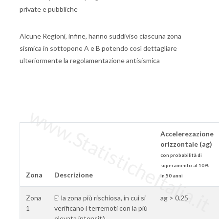
private e pubbliche
Alcune Regioni, infine, hanno suddiviso ciascuna zona
sismica in sottopone A e B potendo così dettagliare
ulteriormente la regolamentazione antisismica
www.StatisticheItalia.it
Accelerezazione
orizzontale (ag)
con probabilità di
superamento al 10%
Zona
Descrizione
in 50 anni
Zona
E' la zona più rischiosa, in cui si
ag > 0.25
1
verificano i terremoti con la più
elevata intensità