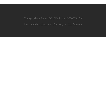
Copyrights © 2026 P.IVA 02152490567
Termini di utilizzo
/
Privacy
/
Chi Siamo