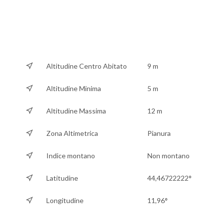
Altitudine Centro Abitato
9 m
Altitudine Minima
5 m
Altitudine Massima
12 m
Zona Altimetrica
Pianura
Indice montano
Non montano
Latitudine
44,46722222°
Longitudine
11,96°