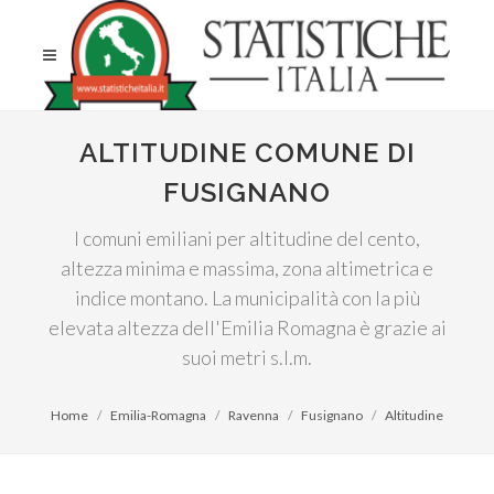
ALTITUDINE COMUNE DI
FUSIGNANO
I comuni emiliani per altitudine del cento,
altezza minima e massima, zona altimetrica e
indice montano. La municipalità con la più
elevata altezza dell'Emilia Romagna è grazie ai
suoi metri s.l.m.
Home
Emilia-Romagna
Ravenna
Fusignano
Altitudine