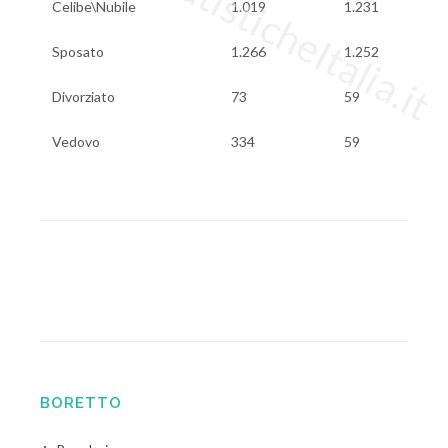
www.StatisticheItalia.it
Celibe\Nubile
1.019
1.231
Sposato
1.266
1.252
Divorziato
73
59
Vedovo
334
59
BORETTO