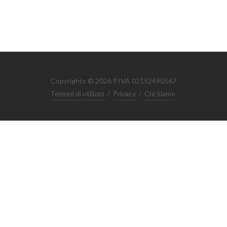
Copyrights © 2026 P.IVA 02152490567
Termini di utilizzo
/
Privacy
/
Chi Siamo