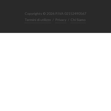
Copyrights © 2026 P.IVA 02152490567
Termini di utilizzo
/
Privacy
/
Chi Siamo