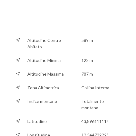
Altitudine Centro
589 m
Abitato
Altitudine Minima
122 m
Altitudine Massima
787 m
Zona Altimetrica
Collina Interna
Indice montano
Totalmente
montano
Latitudine
43,89611111°
Longitudine
12,34472222°