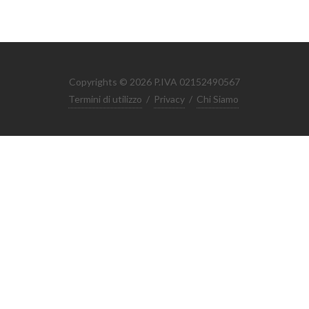
Copyrights © 2026 P.IVA 02152490567
Termini di utilizzo
/
Privacy
/
Chi Siamo