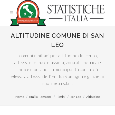
ALTITUDINE COMUNE DI SAN
LEO
I comuni emiliani per altitudine del cento,
altezza minima e massima, zona altimetrica e
indice montano. La municipalità con la più
elevata altezza dell'Emilia Romagna è grazie ai
suoi metri s.l.m.
Home
Emilia-Romagna
Rimini
San Leo
Altitudine