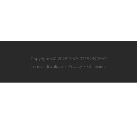
Copyrights © 2026 P.IVA 02152490567
Termini di utilizzo
/
Privacy
/
Chi Siamo