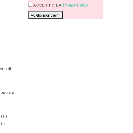
Privacy Policy
ACCETTO LA
Voglio iscrivermi
meno di
, appunto
tta a
tta