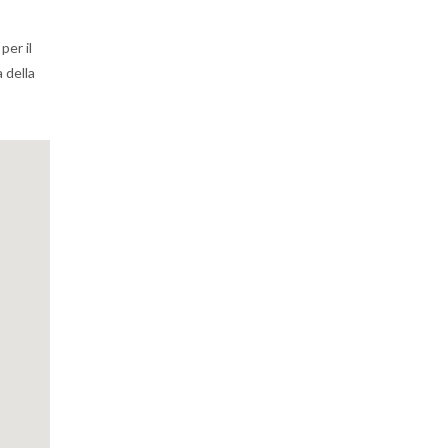
per il
a della