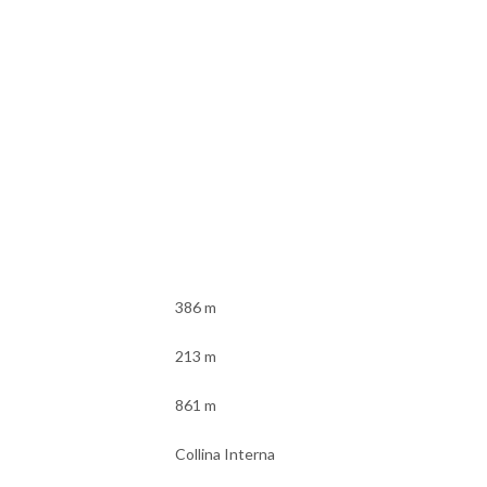
386 m
213 m
861 m
Collina Interna