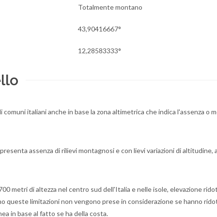
Totalmente montano
43,90416667°
12,28583333°
llo
li comuni italiani anche in base la zona altimetrica che indica l'assenza o 
presenta assenza di rilievi montagnosi e con lievi variazioni di altitudine
 metri di altezza nel centro sud dell'Italia e nelle isole, elevazione rido
rano queste limitazioni non vengono prese in considerazione se hanno rido
ea in base al fatto se ha della costa.