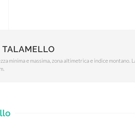
I TALAMELLO
tezza minima e massima, zona altimetrica e indice montano. L
.m.
llo