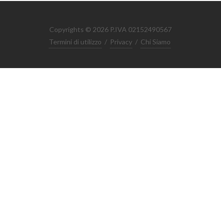
Copyrights © 2026 P.IVA 02152490567
Termini di utilizzo
/
Privacy
/
Chi Siamo