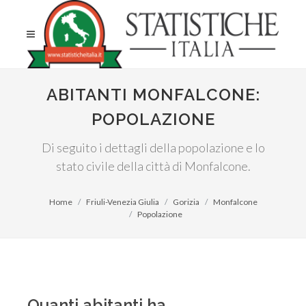
ABITANTI MONFALCONE:
POPOLAZIONE
Di seguito i dettagli della popolazione e lo
stato civile della città di Monfalcone.
Home
Friuli-Venezia Giulia
Gorizia
Monfalcone
Popolazione
Quanti abitanti ha