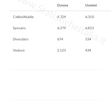
www.StatisticheItalia.it
Donne
Uomini
Celibe\Nubile
4.724
6.310
Sposato
6.379
6.813
Divorziato
674
534
Vedovo
2.123
434