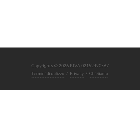
Copyrights © 2026 P.IVA 02152490567
Termini di utilizzo
/
Privacy
/
Chi Siamo