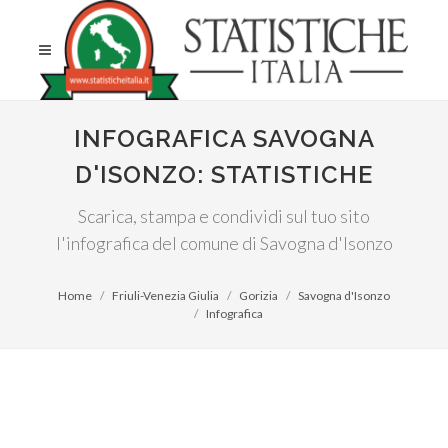
INFOGRAFICA SAVOGNA
D'ISONZO: STATISTICHE
Scarica, stampa e condividi sul tuo sito
l'infografica del comune di Savogna d'Isonzo
Home
Friuli-Venezia Giulia
Gorizia
Savogna d'Isonzo
Infografica