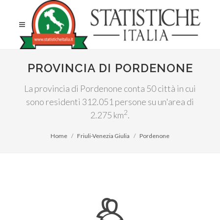
PROVINCIA DI PORDENONE
La provincia di Pordenone conta 50 città in cui
sono residenti 312.051 persone su un'area di
2
2.275 km
.
Home
Friuli-Venezia Giulia
Pordenone