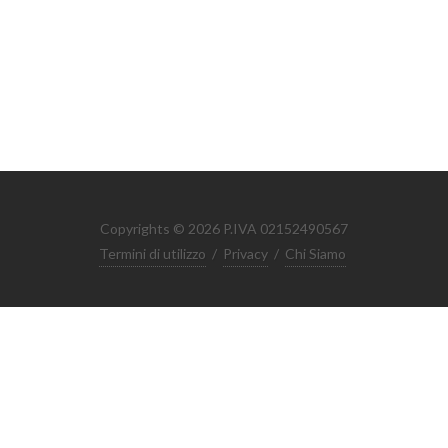
Copyrights © 2026 P.IVA 02152490567
Termini di utilizzo
/
Privacy
/
Chi Siamo