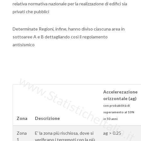
relativa normativa nazionale per la realizzazione di edifici sia
privati che pubblici
Determinate Regioni, infine, hanno diviso ciascuna area in
sottoaree A e B dettagliando così il regolamento
antisismico
www.StatisticheItalia.it
Accelerezazione
orizzontale (ag)
con probabilità di
superamento al 10%
Zona
Descrizione
in 50 anni
Zona
E' la zona più rischiosa, dove si
ag > 0.25
1
verificano i terremoti con la più