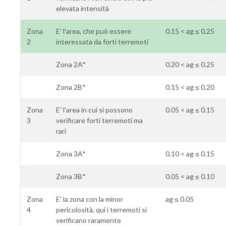
elevata intensità
Zona
E' l'area, che può essere
0.15 < ag ≤ 0.25
2
interessata da forti terremoti
Zona 2A*
0.20 < ag ≤ 0.25
Zona 2B*
0.15 < ag ≤ 0.20
Zona
E' l'area in cui si possono
0.05 < ag ≤ 0.15
3
verificare forti terremoti ma
rari
Zona 3A*
0.10 < ag ≤ 0.15
Zona 3B*
0.05 < ag ≤ 0.10
Zona
E' la zona con la minor
ag ≤ 0.05
4
pericolosità, qui i terremoti si
verificano raramente