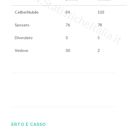
www.StatisticheItalia.it
Celibe\Nubile
84
103
Sposato
76
78
Divorziato
3
5
Vedovo
30
2
ERTO E CASSO