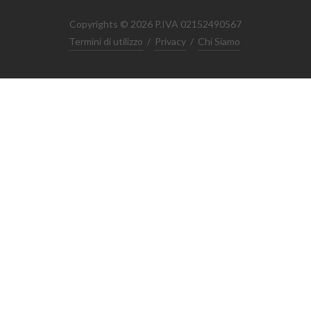
Copyrights © 2026 P.IVA 02152490567
Termini di utilizzo
/
Privacy
/
Chi Siamo