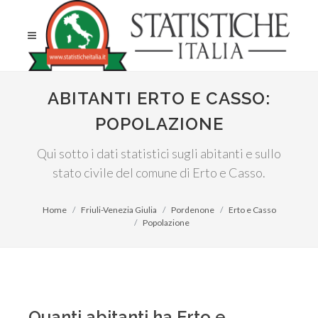
ABITANTI ERTO E CASSO:
POPOLAZIONE
Qui sotto i dati statistici sugli abitanti e sullo
stato civile del comune di Erto e Casso.
Home
Friuli-Venezia Giulia
Pordenone
Erto e Casso
Popolazione
Quanti abitanti ha Erto e