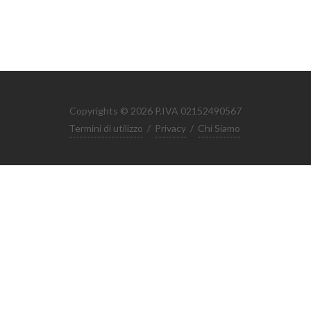
Copyrights © 2026 P.IVA 02152490567
Termini di utilizzo
/
Privacy
/
Chi Siamo