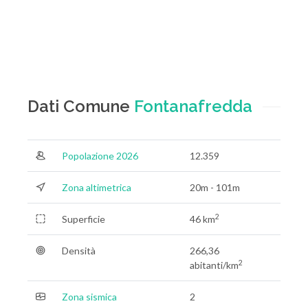
Dati Comune
Fontanafredda
Popolazione 2026
12.359
Zona altimetrica
20m - 101m
2
Superficie
46 km
Densità
266,36
2
abitanti/km
Zona sismica
2