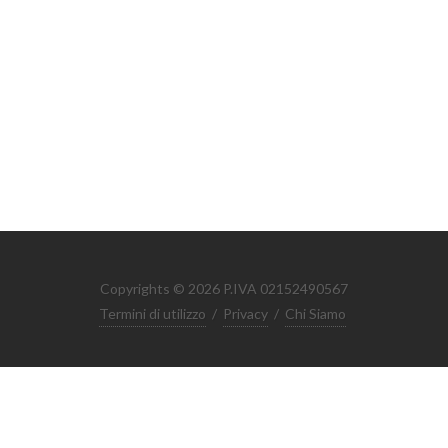
Copyrights © 2026 P.IVA 02152490567
Termini di utilizzo
/
Privacy
/
Chi Siamo