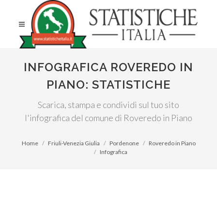
INFOGRAFICA ROVEREDO IN
PIANO: STATISTICHE
Scarica, stampa e condividi sul tuo sito
l'infografica del comune di Roveredo in Piano
Home
Friuli-Venezia Giulia
Pordenone
Roveredo in Piano
Infografica