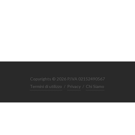
Copyrights © 2026 P.IVA 02152490567
Termini di utilizzo
/
Privacy
/
Chi Siamo