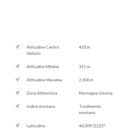
Altitudine Centro
420 m
Abitato
Altitudine Minima
311 m
Altitudine Massima
2.306 m
Zona Altimetrica
Montagna Interna
Indice montano
Totalmente
montano
Latitudine
46,30972222°