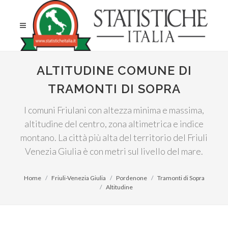
ALTITUDINE COMUNE DI
TRAMONTI DI SOPRA
I comuni Friulani con altezza minima e massima,
altitudine del centro, zona altimetrica e indice
montano. La città più alta del territorio del Friuli
Venezia Giulia è con metri sul livello del mare.
Home
Friuli-Venezia Giulia
Pordenone
Tramonti di Sopra
Altitudine