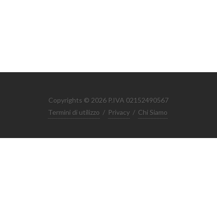
Copyrights © 2026 P.IVA 02152490567
Termini di utilizzo
/
Privacy
/
Chi Siamo