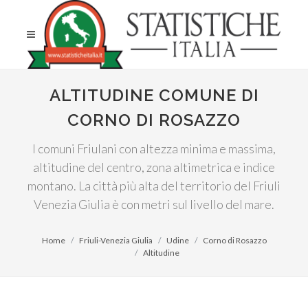
ALTITUDINE COMUNE DI
CORNO DI ROSAZZO
I comuni Friulani con altezza minima e massima,
altitudine del centro, zona altimetrica e indice
montano. La città più alta del territorio del Friuli
Venezia Giulia è con metri sul livello del mare.
Home
Friuli-Venezia Giulia
Udine
Corno di Rosazzo
Altitudine