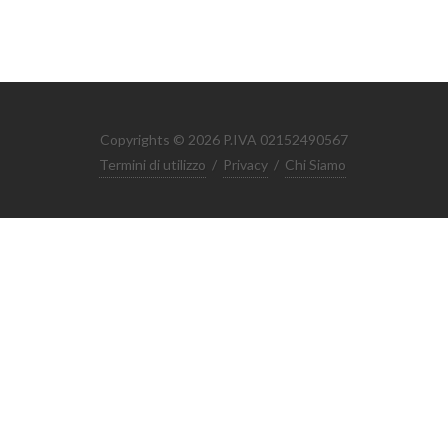
Copyrights © 2026 P.IVA 02152490567
Termini di utilizzo
/
Privacy
/
Chi Siamo