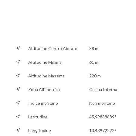
Altitudine Centro Abitato
88 m
Altitudine Minima
61 m
Altitudine Massima
220 m
Zona Altimetrica
Collina Interna
Indice montano
Non montano
Latitudine
45,99888889°
Longitudine
13,43972222°