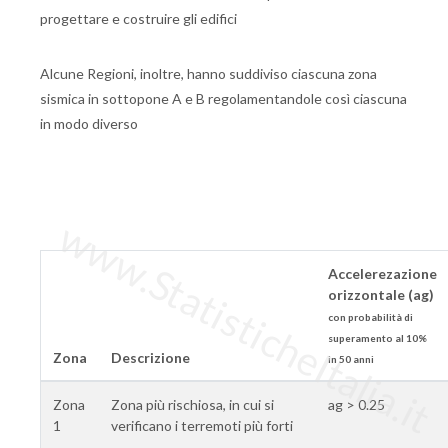
progettare e costruire gli edifici
Alcune Regioni, inoltre, hanno suddiviso ciascuna zona
sismica in sottopone A e B regolamentandole così ciascuna
in modo diverso
www.StatisticheItalia.it
Accelerezazione
orizzontale (ag)
con probabilità di
superamento al 10%
Zona
Descrizione
in 50 anni
Zona
Zona più rischiosa, in cui si
ag > 0.25
1
verificano i terremoti più forti