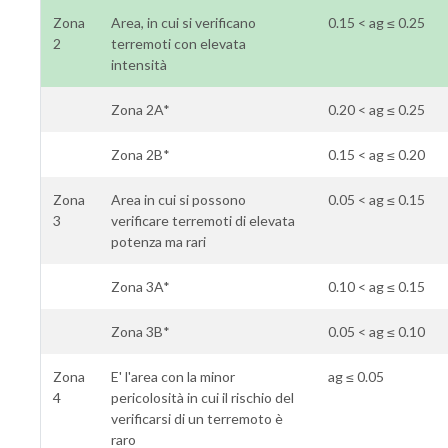
Zona
Area, in cui si verificano
0.15 < ag ≤ 0.25
2
terremoti con elevata
intensità
Zona 2A*
0.20 < ag ≤ 0.25
Zona 2B*
0.15 < ag ≤ 0.20
Zona
Area in cui si possono
0.05 < ag ≤ 0.15
3
verificare terremoti di elevata
potenza ma rari
Zona 3A*
0.10 < ag ≤ 0.15
Zona 3B*
0.05 < ag ≤ 0.10
Zona
E' l'area con la minor
ag ≤ 0.05
4
pericolosità in cui il rischio del
verificarsi di un terremoto è
raro