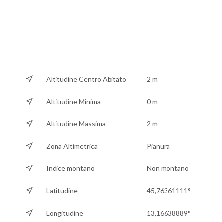
Altitudine Centro Abitato
2 m
Altitudine Minima
0 m
Altitudine Massima
2 m
Zona Altimetrica
Pianura
Indice montano
Non montano
Latitudine
45,76361111°
Longitudine
13,16638889°