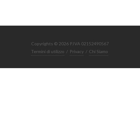
Copyrights © 2026 P.IVA 02152490567
Termini di utilizzo
/
Privacy
/
Chi Siamo