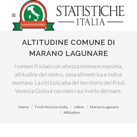
ALTITUDINE COMUNE DI
MARANO LAGUNARE
I comuni Friulani con altezza minima e massima,
altitudine del centro, zona altimetrica e indice
montano. La città più alta del territorio del Friuli
Venezia Giulia è con metri sul livello del mare.
Home
Friuli-Venezia Giulia
Udine
Marano Lagunare
Altitudine