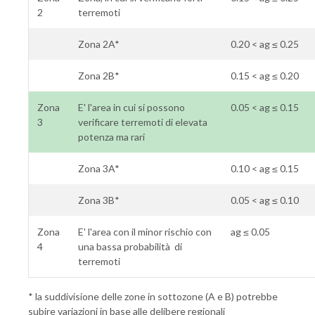
2
terremoti
Zona 2A*
0.20 < ag ≤ 0.25
Zona 2B*
0.15 < ag ≤ 0.20
Zona
E' l'area in cui si possono
0.05 < ag ≤ 0.15
3
verificare terremoti di elevata
potenza ma rari
Zona 3A*
0.10 < ag ≤ 0.15
Zona 3B*
0.05 < ag ≤ 0.10
Zona
E' l'area con il minor rischio con
ag ≤ 0.05
4
una bassa probabilità di
terremoti
* la suddivisione delle zone in sottozone (A e B) potrebbe
subire variazioni in base alle delibere regionali