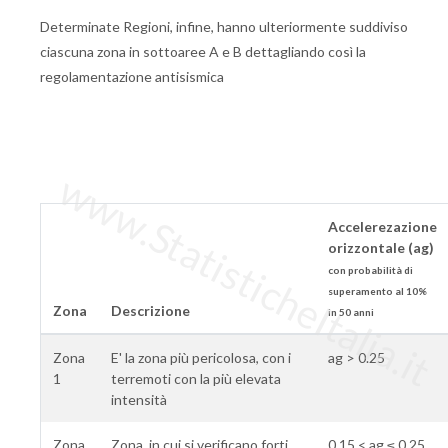
Determinate Regioni, infine, hanno ulteriormente suddiviso
ciascuna zona in sottoaree A e B dettagliando così la
regolamentazione antisismica
www.StatisticheItalia.it
Accelerezazione
orizzontale (ag)
con probabilità di
superamento al 10%
Zona
Descrizione
in 50 anni
Zona
E' la zona più pericolosa, con i
ag > 0.25
1
terremoti con la più elevata
intensità
Zona
Zona, in cui si verificano forti
0.15 < ag ≤ 0.25