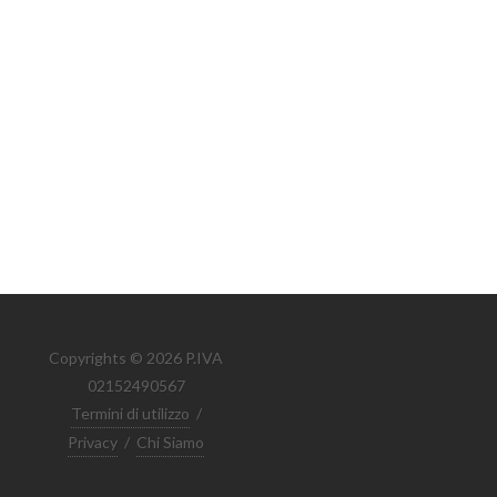
Copyrights © 2026 P.IVA
02152490567
Termini di utilizzo
/
Privacy
/
Chi Siamo