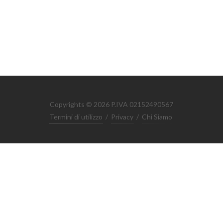
Copyrights © 2026 P.IVA 02152490567
Termini di utilizzo
/
Privacy
/
Chi Siamo