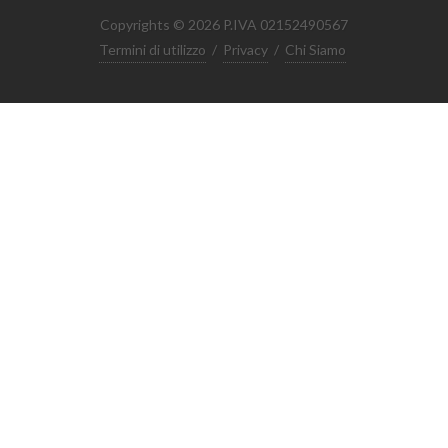
Copyrights © 2026 P.IVA 02152490567
Termini di utilizzo
/
Privacy
/
Chi Siamo