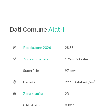
Dati Comune
Alatri
Popolazione 2026
28.884
Zona altimetrica
175m - 2.064m
2
Superficie
97 km
2
Densità
297,90 abitanti/km
Zona sismica
2B
CAP Alatri
03011