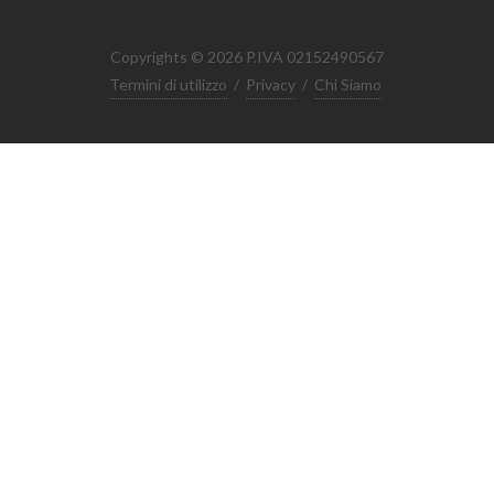
Copyrights © 2026 P.IVA 02152490567
Termini di utilizzo
/
Privacy
/
Chi Siamo