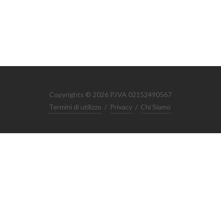
Copyrights © 2026 P.IVA 02152490567
Termini di utilizzo
/
Privacy
/
Chi Siamo