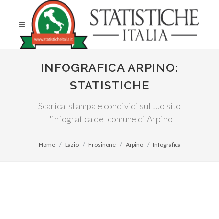
INFOGRAFICA ARPINO:
STATISTICHE
Scarica, stampa e condividi sul tuo sito
l'infografica del comune di Arpino
Home
Lazio
Frosinone
Arpino
Infografica