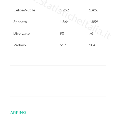
www.StatisticheItalia.it
Celibe\Nubile
1.257
1.426
Sposato
1.864
1.859
Divorziato
90
76
Vedovo
517
104
ARPINO