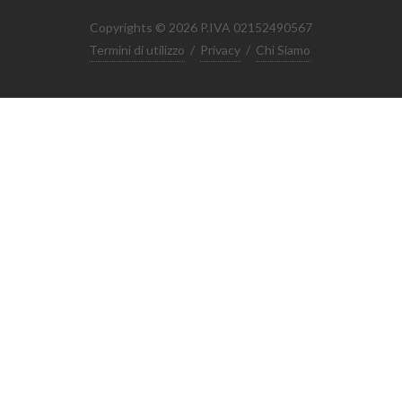
Copyrights © 2026 P.IVA 02152490567
Termini di utilizzo
/
Privacy
/
Chi Siamo