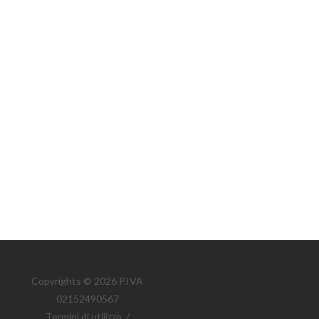
Copyrights © 2026 P.IVA
02152490567
Termini di utilizzo
/