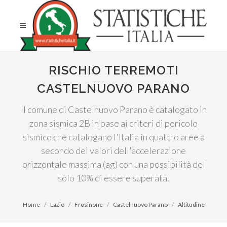
RISCHIO TERREMOTI
CASTELNUOVO PARANO
Il comune di Castelnuovo Parano è catalogato in
zona sismica 2B in base ai criteri di pericolo
sismico che catalogano l'Italia in quattro aree a
secondo dei valori dell'accelerazione
orizzontale massima (ag) con una possibilità del
solo 10% di essere superata.
Home
Lazio
Frosinone
Castelnuovo Parano
Altitudine