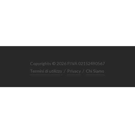
Copyrights © 2026 P.IVA 02152490567
Termini di utilizzo
/
Privacy
/
Chi Siamo