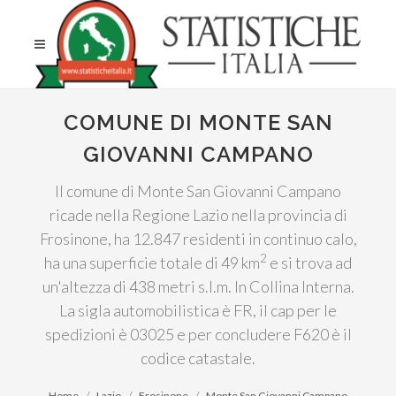
COMUNE DI MONTE SAN
GIOVANNI CAMPANO
Il comune di Monte San Giovanni Campano
ricade nella Regione Lazio nella provincia di
Frosinone, ha 12.847 residenti in continuo calo,
2
ha una superficie totale di 49 km
e si trova ad
un'altezza di 438 metri s.l.m. In Collina Interna.
La sigla automobilistica è FR, il cap per le
spedizioni è 03025 e per concludere F620 è il
codice catastale.
Home
Lazio
Frosinone
Monte San Giovanni Campano