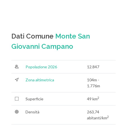
Dati Comune
Monte San
Giovanni Campano
Popolazione 2026
12.847
Zona altimetrica
104m -
1.776m
2
Superficie
49 km
Densità
263,74
2
abitanti/km