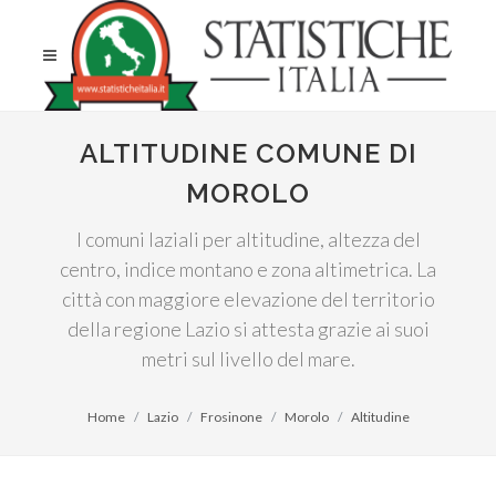
ALTITUDINE COMUNE DI
MOROLO
I comuni laziali per altitudine, altezza del
centro, indice montano e zona altimetrica. La
città con maggiore elevazione del territorio
della regione Lazio si attesta grazie ai suoi
metri sul livello del mare.
Home
Lazio
Frosinone
Morolo
Altitudine