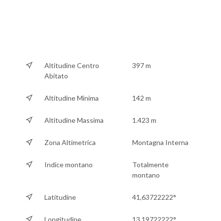
Altitudine Centro
397 m
Abitato
Altitudine Minima
142 m
Altitudine Massima
1.423 m
Zona Altimetrica
Montagna Interna
Indice montano
Totalmente
montano
Latitudine
41,63722222°
Longitudine
13,19722222°