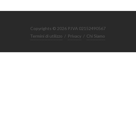
Copyrights © 2026 P.IVA 02152490567
Termini di utilizzo
/
Privacy
/
Chi Siamo