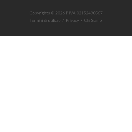
Copyrights © 2026 P.IVA 02152490567
Termini di utilizzo
/
Privacy
/
Chi Siamo