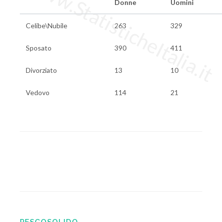
www.StatisticheItalia.it
Donne
Uomini
Celibe\Nubile
263
329
Sposato
390
411
Divorziato
13
10
Vedovo
114
21