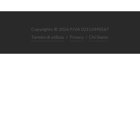
Copyrights © 2026 P.IVA 02152490567
Termini di utilizzo
/
Privacy
/
Chi Siamo