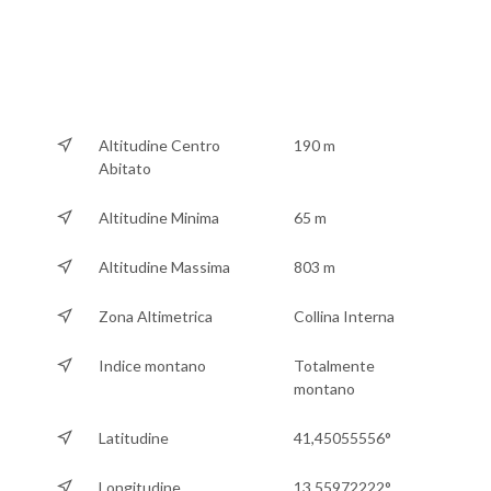
Altitudine Centro
190 m
Abitato
Altitudine Minima
65 m
Altitudine Massima
803 m
Zona Altimetrica
Collina Interna
Indice montano
Totalmente
montano
Latitudine
41,45055556°
Longitudine
13,55972222°