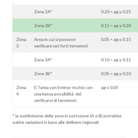
Zona 2A*
0.20 < ag ≤ 0.25
Zona 2B*
0.15 < ag ≤ 0.20
Zona
Area in cui si possono
0.05 < ag ≤ 0.15
3
verificare rari forti terremoti
Zona 3A*
0.10 < ag ≤ 0.15
Zona 3B*
0.05 < ag ≤ 0.10
Zona
E' l'area con il minor rischio con
ag ≤ 0.05
4
una bassa possibilità del
verificarsi di terremoti
* la suddivisione delle zone in sottozone (A e B) potrebbe
subire variazioni in base alle delibere regionali