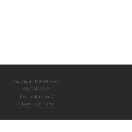
Copyrights © 2026 P.IVA
02152490567
Termini di utilizzo
/
Privacy
/
Chi Siamo