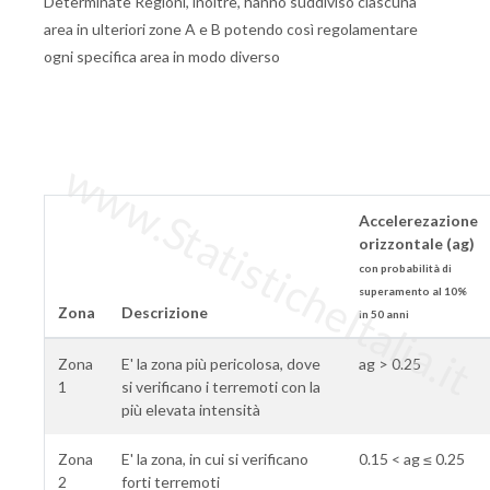
Determinate Regioni, inoltre, hanno suddiviso ciascuna
area in ulteriori zone A e B potendo così regolamentare
ogni specifica area in modo diverso
www.StatisticheItalia.it
Accelerezazione
orizzontale (ag)
con probabilità di
superamento al 10%
Zona
Descrizione
in 50 anni
Zona
E' la zona più pericolosa, dove
ag > 0.25
1
si verificano i terremoti con la
più elevata intensità
Zona
E' la zona, in cui si verificano
0.15 < ag ≤ 0.25
2
forti terremoti